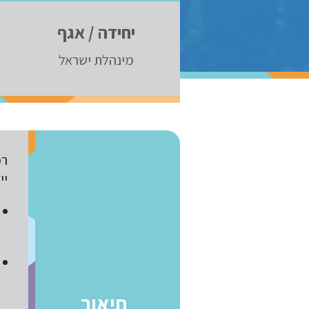
יחידה / אגף
מינהלת ישראל
רכ
יי
תיאור