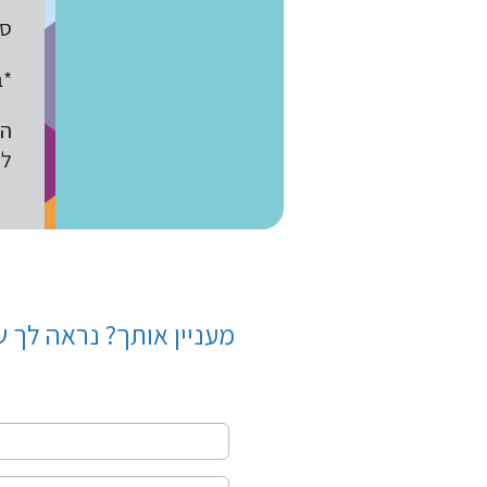
סו
*ב
הס
לע
מעניין אותך? נראה לך