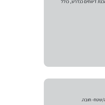
נת דיווחים כנדרש, כולל
/שטח- חובה.